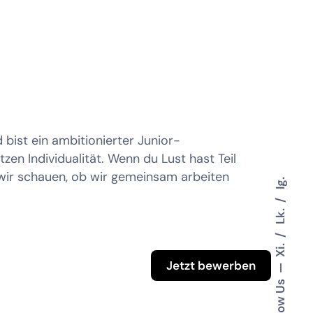
ig für das Leben im Alter vor und sichern
ndard.
ist ein ambitionierter Junior-
zen Individualität. Wenn du Lust hast Teil
 wir schauen, ob wir gemeinsam arbeiten
Ig.
Lk.
Xi.
Jetzt bewerben
Follow Us